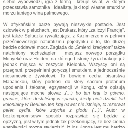
siebie wypowiedzi, igra z formą i kreuje świat, w którym
przedstawia samotnika i idealistę, jaki topi własne smutki w
morzu taniego wina palmowego.
W afrykańskim barze bywają niezwykłe postacie. Jest
człowiek w pieluchach, jest Drukarz, który „zaliczył Francję”,
jest także Spłuczka rywalizująca z Kazimierzem w pełnym
prześmiewczego naturalizmu pojedynku o to, kto dłużej
będzie oddawał mocz. Zagląda do „Śmierci kredytom” także
natchniony hochsztapler i mesjasz nowego porządku
Mouyeké oraz Holden, na którego historię życia brakuje już
jednak miejsca w zeszycie Kielonka. Wszyscy oni są
przegrani, przepełnieni goryczą i smutkiem, a jednocześnie
niesamowicie żywiołowi. To bowiem cecha pisarstwa
Mabanckou, który podnosi do sfery sacrum profanum
upodlenia i żałosnej egzystencji w Kongu, które opisują
następujące mocne słowa:
„(…) bo ten kraj to gówno,
granice, które dostaliśmy w spadku, kiedy biali dzielili tort
kolonialny w Berlinie, ten kraj nawet nie istnieje, to rezerwat
pełen bydła, które zdycha z głodu (…)”
. Autor w
bezkompromisowy sposób rozprawiać się będzie z
ojczyzną, jest w tym jednak tak przekonujący, że bez cienia
wątpliwości można stwierdzić, iż los Konga jest mu bardzo