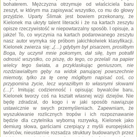
bohaterem. Mężczyzna otrzymuje od właściciela baru
zeszyt, w którym ma zapisywać wszystko, co mu do głowy
przyjdzie. Uparty Ślimak jest bowiem przekonany, że
Kielonek ma ukryty talent literacki i że na kartach zeszytu
opisze rzeczywistość w niepowtarzalny sposób. I opisuje, a
jakże! To, co wyczynia na kartach podarowanego zeszytu
nasz autor wymyka się próbom jakichkolwiek klasyfikacji.
Kielonek zwierza się:
„(…) gdybym był pisarzem, prosiłbym
Boga, by uczynił mnie pokornym, dał siłę, bym potrafił
odnosić wszystko, co piszę, do tego, co przelali na papier
wielcy tego świata, a przyklaskując geniuszom, nie
rozdziawiałbym gęby na widok panującej powszechnie
miernoty, tylko za tę cenę mógłbym napisać coś, co
przypomina życie, lecz wyraziłbym to własnymi słowami
(…)”
. Imitując codzienność i opisując bywalców baru,
Kielonek tworzy coś na kształt własnej wizji dziejów. Nie
będę zdradzał, do kogo i w jaki sposób nawiązuje
ustawicznie w swych przemyśleniach. Zapewniam, że
wyszukiwanie rozlicznych tropów i ich rozpoznawanie
będzie dla czytelnika wyborną rozrywką. Kielonek jako
demiurg słowa, garściami czerpiący z myśli europejskich
twórców, nieustannie rozsadza struktury budowanych przez