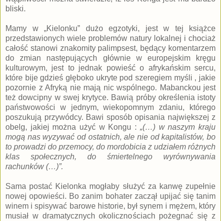
bliski.
Mamy w „Kielonku” dużo egzotyki, jest w tej książce
przedstawionych wiele problemów natury lokalnej i chociaż
całość stanowi znakomity palimpsest, będący komentarzem
do zmian następujących głównie w europejskim kręgu
kulturowym, jest to jednak powieść o afrykańskim sercu,
które bije gdzieś głęboko ukryte pod szeregiem myśli , jakie
pozornie z Afryką nie mają nic wspólnego. Mabanckou jest
też dowcipny w swej krytyce. Bawią próby określenia istoty
państwowości w jednym, wiekopomnym zdaniu, którego
poszukują przywódcy. Bawi sposób opisania największej z
obelg, jakiej można użyć w Kongu :
„(…) w naszym kraju
mogą nas wyzywać od ostatnich, ale nie od kapitalistów, bo
to prowadzi do przemocy, do mordobicia z udziałem różnych
klas społecznych, do śmiertelnego wyrównywania
rachunków (…)”.
Sama postać Kielonka mogłaby służyć za kanwę zupełnie
nowej opowieści. Bo zanim bohater zaczął upijać się tanim
winem i spisywać barowe historie, był synem i mężem, który
musiał w dramatycznych okolicznościach pożegnać się z