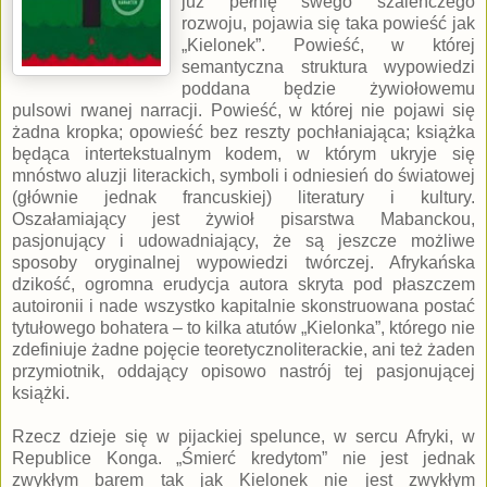
już pełnię swego szaleńczego
rozwoju, pojawia się taka powieść jak
„Kielonek”. Powieść, w której
semantyczna struktura wypowiedzi
poddana będzie żywiołowemu
pulsowi rwanej narracji. Powieść, w której nie pojawi się
żadna kropka; opowieść bez reszty pochłaniająca; książka
będąca intertekstualnym kodem, w którym ukryje się
mnóstwo aluzji literackich, symboli i odniesień do światowej
(głównie jednak francuskiej) literatury i kultury.
Oszałamiający jest żywioł pisarstwa Mabanckou,
pasjonujący i udowadniający, że są jeszcze możliwe
sposoby oryginalnej wypowiedzi twórczej. Afrykańska
dzikość, ogromna erudycja autora skryta pod płaszczem
autoironii i nade wszystko kapitalnie skonstruowana postać
tytułowego bohatera – to kilka atutów „Kielonka”, którego nie
zdefiniuje żadne pojęcie teoretycznoliterackie, ani też żaden
przymiotnik, oddający opisowo nastrój tej pasjonującej
książki.
Rzecz dzieje się w pijackiej spelunce, w sercu Afryki, w
Republice Konga. „Śmierć kredytom” nie jest jednak
zwykłym barem tak jak Kielonek nie jest zwykłym